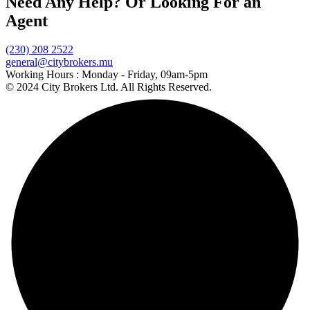
Need Any Help? Or Looking For an
Agent
(230) 208 2522
general@citybrokers.mu
Working Hours :
Monday - Friday, 09am-5pm
© 2024 City Brokers Ltd. All Rights Reserved.