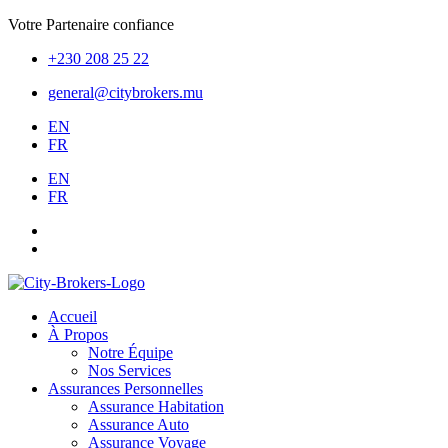
Votre Partenaire confiance
+230 208 25 22
general@citybrokers.mu
EN
FR
EN
FR
Accueil
À Propos
Notre Équipe
Nos Services
Assurances Personnelles
Assurance Habitation
Assurance Auto
Assurance Voyage